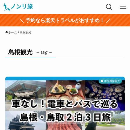
＼ 予約なら楽天トラベルがおすすめ！ ／
ホーム
島根観光
島根観光
– tag –
中国四国観光