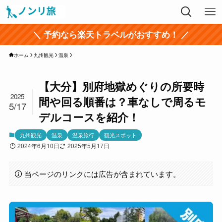
＼ 予約なら楽天トラベルがおすすめ！ ／
ホーム
九州観光
温泉
【大分】別府地獄めぐりの所要時
2025
間や回る順番は？車なしで周るモ
5/17
デルコースを紹介！
九州観光
温泉
温泉旅行
観光スポット
2024年6月10日
2025年5月17日
当ページのリンクには広告が含まれています。