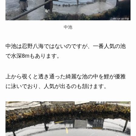
中池
中池は忍野八海ではないのですが、一番人気の池
で水深8mもあります。
上から覗くと透き通った綺麗な池の中を鯉が優雅
に泳いでおり、人気が出るのも頷けます。