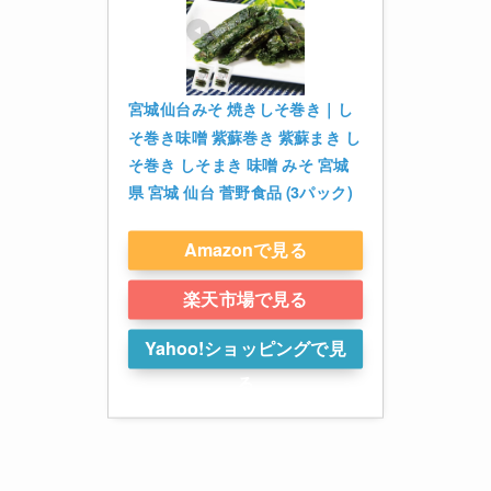
宮城仙台みそ 焼きしそ巻き｜し
そ巻き味噌 紫蘇巻き 紫蘇まき し
そ巻き しそまき 味噌 みそ 宮城
県 宮城 仙台 菅野食品 (3パック)
Amazonで見る
楽天市場で見る
Yahoo!ショッピングで見
る