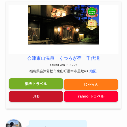
会津東山温泉 くつろぎ宿 千代滝
posted with
トマレバ
福島県会津若松市東山町湯本寺屋敷43
[地図]
楽天トラベル
じゃらん
JTB
Yahoo!トラベル