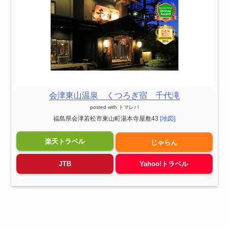
会津東山温泉 くつろぎ宿 千代滝
posted with
トマレバ
福島県会津若松市東山町湯本寺屋敷43
[地図]
楽天トラベル
じゃらん
JTB
Yahoo!トラベル