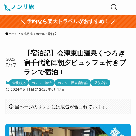
＼ 予約なら楽天トラベルがおすすめ！ ／
ホーム
東北観光
ホテル・旅館
【宿泊記】会津東山温泉くつろぎ
2025
宿千代滝に朝夕ビュッフェ付きプ
5/17
ランで宿泊！
東北観光
ホテル・旅館
ホテル・温泉宿泊記
温泉旅行
2024年5月1日
2025年5月17日
当ページのリンクには広告が含まれています。