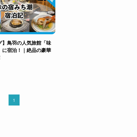
グ】鳥羽の人気旅館「味
」に宿泊！｜絶品の豪華
！
1