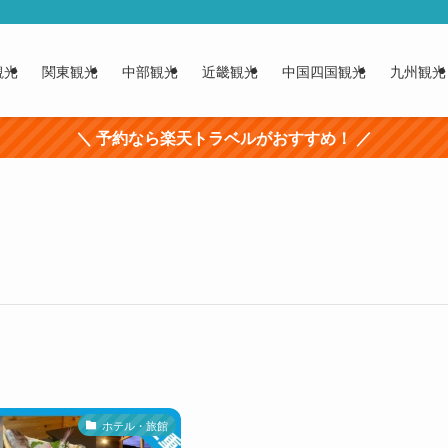
観光
関東観光
中部観光
近畿観光
中国四国観光
九州観光
＼ 予約なら楽天トラベルがおすすめ！ ／
ホテル・旅館